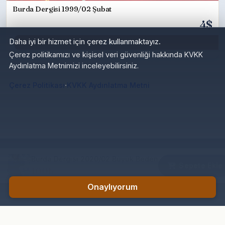
Burda Dergisi 1999/02 Şubat
4$
Daha iyi bir hizmet için çerez kullanmaktayız.
Sepete Ekle
Çerez politikamızı ve kişisel veri güvenliği hakkında KVKK
Aydınlatma Metnimizi inceleyebilirsiniz.
·
Çerez Politikası
KVKK Aydınlatma Metni
Burda Dergisi 2020/02 Büyük Beden
Sepete Ekle
100₺
Onaylıyorum