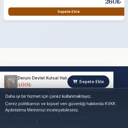
260₺
Sepete Ekle
Deruni Devlet Kutsal Halı
Sepete Ekle
400₺
Daha iyi bir hizmet için çerez kullanmaktayız.
Çerez politikamızı ve kişisel veri güvenliği hakkında KVKK
Aydınlatma Metnimizi inceleyebilirsiniz.
KURUMSAL
HESABIM
·
Çerez Politikası
KVKK Aydınlatma Metni