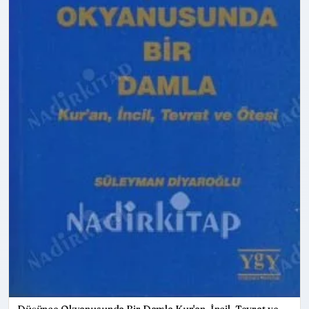
Düşünce Okyanusunda Bir Damla Kur'an, İncil, Tevrat ve