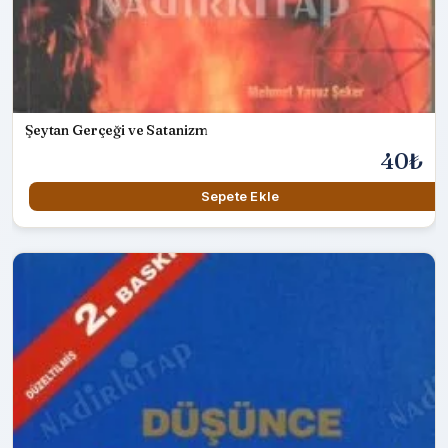
Şeytan Gerçeği ve Satanizm
40₺
Sepete Ekle