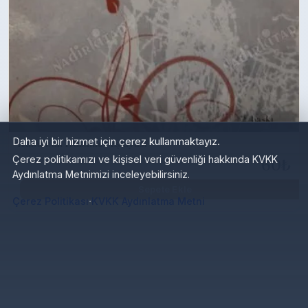
Daha iyi bir hizmet için çerez kullanmaktayız.
Ruhumun Hüzünler Eşkıyası
Çerez politikamızı ve kişisel veri güvenliği hakkında KVKK
60₺
Aydınlatma Metnimizi inceleyebilirsiniz.
Sepete Ekle
·
Çerez Politikası
KVKK Aydınlatma Metni