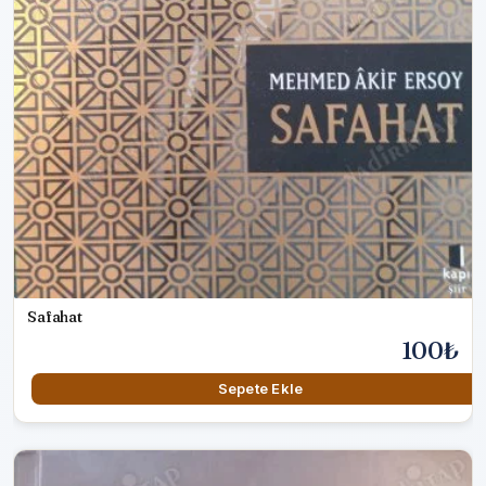
Safahat
100₺
Sepete Ekle