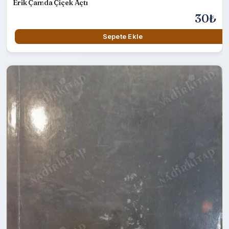
Erik Çamda Çiçek Açtı
30₺
Sepete Ekle