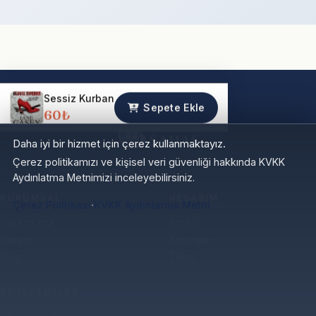
Sessiz Kurban
Sepete Ekle
60₺
Daha iyi bir hizmet için çerez kullanmaktayız.
Çerez politikamızı ve kişisel veri güvenliği hakkında KVKK
Aydınlatma Metnimizi inceleyebilirsiniz.
KURUMSAL
HESABIM
·
Çerez Politikası
KVKK Aydınlatma Metni
Hakkımızda
Profil
İletişim
Siparişler
Blog
Takip
SÖZLEŞMELER