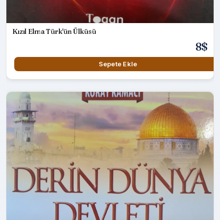
Kızıl Elma Türk'ün Ülküsü
8$
Sepete Ekle