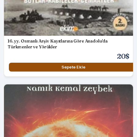
16. yy. Osmanlı Arşiv Kayıtlarına Göre Anadolu'da
Türkmenler ve Yörükler
20$
Sepete Ekle