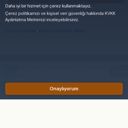
Daha iyi bir hizmet için çerez kullanmaktayız.
Çerez politikamızı ve kişisel veri güvenliği hakkında KVKK
Aydınlatma Metnimizi inceleyebilirsiniz.
·
Çerez Politikası
KVKK Aydınlatma Metni
Bazı Kelimeler Diğerlerinden Daha Tehlikelidir
Sep
200₺
Onaylıyorum
KURUMSAL
HESABIM
Hakkımızda
Profil
İletişim
Siparişler
Blog
Takip