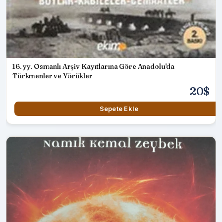
16. yy. Osmanlı Arşiv Kayıtlarına Göre Anadolu'da
Türkmenler ve Yörükler
20$
Sepete Ekle