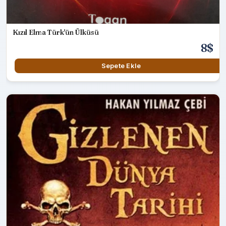
Kızıl Elma Türk'ün Ülküsü
8$
Sepete Ekle