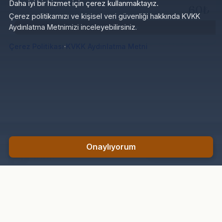
60₺
Çerez politikamızı ve kişisel veri güvenliği hakkında KVKK
Aydınlatma Metnimizi inceleyebilirsiniz.
Sepete Ekle
·
Çerez Politikası
KVKK Aydınlatma Metni
Derin Dünya Devleti ve Ortadoğu
Onaylıyorum
Sepete Ekle
500₺
KURUMSAL
HESABIM