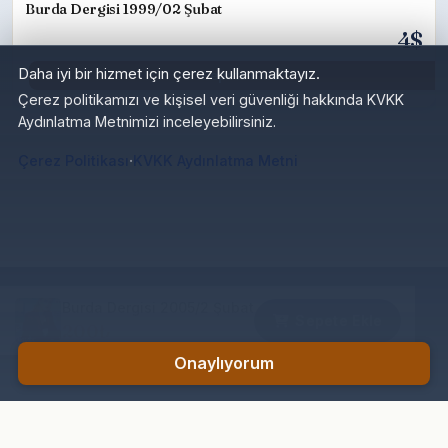
Burda Dergisi 1999/02 Şubat
4$
Daha iyi bir hizmet için çerez kullanmaktayız.
Sepete Ekle
Çerez politikamızı ve kişisel veri güvenliği hakkında KVKK
Aydınlatma Metnimizi inceleyebilirsiniz.
·
Çerez Politikası
KVKK Aydınlatma Metni
Burda Dergisi 2005/2 Şubat
Sepete Ekle
200₺
Onaylıyorum