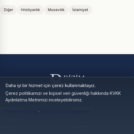
Diğer
Hristiyanlık
Musevilik
İslamiyet
Daha iyi bir hizmet için çerez kullanmaktayız.
Çerez politikamızı ve kişisel veri güvenliği hakkında KVKK
Aydınlatma Metnimizi inceleyebilirsiniz.
KURUMSAL
HESABIM
·
Çerez Politikası
KVKK Aydınlatma Metni
Hakkımızda
Profil
İletişim
Siparişler
Blog
Takip