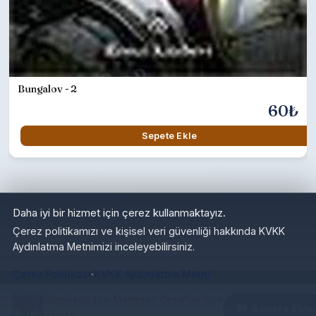
Bungalov - 2
60₺
Sepete Ekle
Daha iyi bir hizmet için çerez kullanmaktayız.
Çerez politikamızı ve kişisel veri güvenliği hakkında KVKK
Aydınlatma Metnimizi inceleyebilirsiniz.
·
Çerez Politikası
KVKK Aydınlatma Metni
Gümüşdoğan Morrıgan Crow'un Sırrı
Sepete Ekle