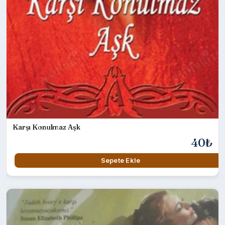
Karşı Konulmaz Aşk
40₺
Sepete Ekle