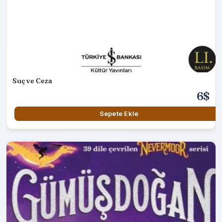
Suç ve Ceza
6$
Sepete Ekle