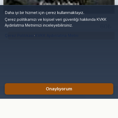
Daha iyi bir hizmet için çerez kullanmaktayız.
Bungalov - 2
Çerez politikamızı ve kişisel veri güvenliği hakkında KVKK
60₺
Aydınlatma Metnimizi inceleyebilirsiniz.
·
Çerez Politikası
KVKK Aydınlatma Metni
Sepete Ekle
Onaylıyorum
Gurur ve Önyargı
Sepete Ekle
200₺