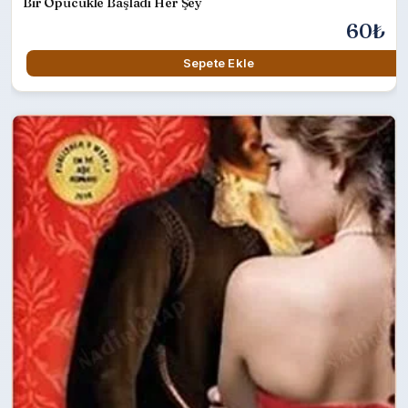
Bir Öpücükle Başladı Her Şey
60₺
Sepete Ekle