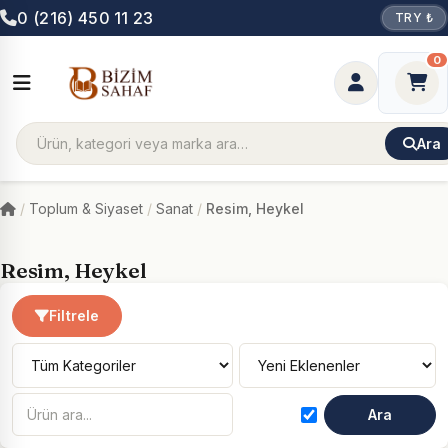
0 (216) 450 11 23
TRY ₺
0
Ara
Toplum & Siyaset
Sanat
Resim, Heykel
Resim, Heykel
Filtrele
Ara