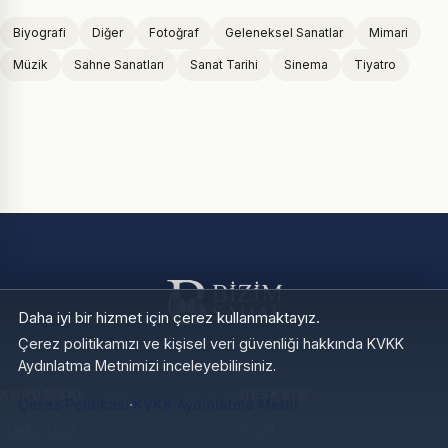
Biyografi
Diğer
Fotoğraf
Geleneksel Sanatlar
Mimari
Müzik
Sahne Sanatları
Sanat Tarihi
Sinema
Tiyatro
Daha iyi bir hizmet için çerez kullanmaktayız.
Çerez politikamızı ve kişisel veri güvenliği hakkında KVKK
Aydınlatma Metnimizi inceleyebilirsiniz.
KURUMSAL
HESABIM
·
Çerez Politikası
KVKK Aydınlatma Metni
Hakkımızda
Profil