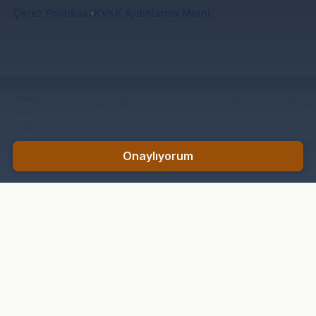
·
Çerez Politikası
KVKK Aydınlatma Metni
16. yy. Osmanlı Arşiv Kayıtlarına Göre Anadolu'da Türk
1.000₺
Onaylıyorum
KURUMSAL
HESABIM
Hakkımızda
Profil
İletişim
Siparişler
Blog
Takip
SÖZLEŞMELER