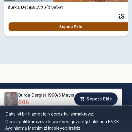
Burda Dergisi 1996/2 Şubat
4$
Sepete Ekle
Burda Dergisi 1990/5 Mayıs
Sepete Ekle
60₺
Daha iyi bir hizmet için çerez kullanmaktayız.
Çerez politikamızı ve kişisel veri güvenliği hakkında KVKK
Aydınlatma Metnimizi inceleyebilirsiniz.