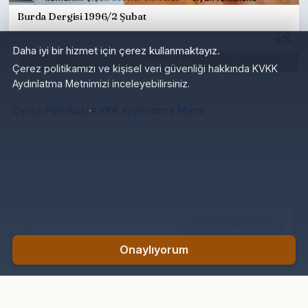
Burda Dergisi 1996/2 Şubat
4$
Daha iyi bir hizmet için çerez kullanmaktayız.
Sepete Ekle
Çerez politikamızı ve kişisel veri güvenliği hakkında KVKK
Aydınlatma Metnimizi inceleyebilirsiniz.
·
Çerez Politikası
KVKK Aydınlatma Metni
Burda Dergisi 1992/6 Haziran
Sepete Ekle
180₺
Onaylıyorum