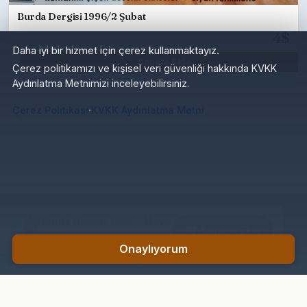
Burda Dergisi 1996/2 Şubat
4$
Daha iyi bir hizmet için çerez kullanmaktayız.
Sepete Ekle
Çerez politikamızı ve kişisel veri güvenliği hakkında KVKK
Aydınlatma Metnimizi inceleyebilirsiniz.
·
Çerez Politikası
KVKK Aydınlatma Metni
Burda Dergisi 1996/5 Mayıs
Sepete Ekle
180₺
Onaylıyorum