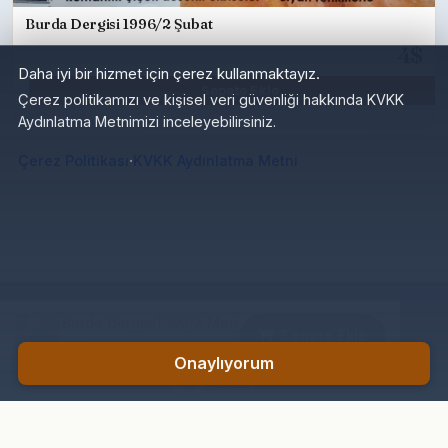
Burda Dergisi 1996/2 Şubat
4$
Daha iyi bir hizmet için çerez kullanmaktayız.
Sepete Ekle
Çerez politikamızı ve kişisel veri güvenliği hakkında KVKK
Aydınlatma Metnimizi inceleyebilirsiniz.
·
Çerez Politikası
KVKK Aydınlatma Metni
Burda Dergisi1990/3 Mart
Sepete Ekle
60₺
Onaylıyorum