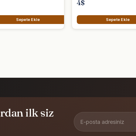
4$
Sepete Ekle
Sepete Ekle
dan ilk siz
E-posta adresiniz