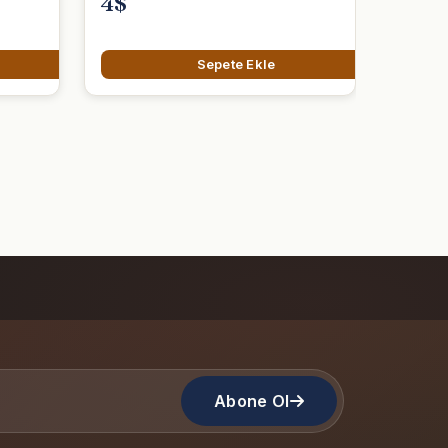
4$
Sepete Ekle
Abone Ol