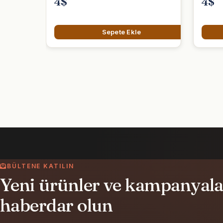
4$
4$
Sepete Ekle
BÜLTENE KATILIN
Yeni ürünler ve kampanyalar
haberdar olun