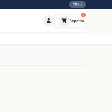
TRY ₺
0
Sepetim