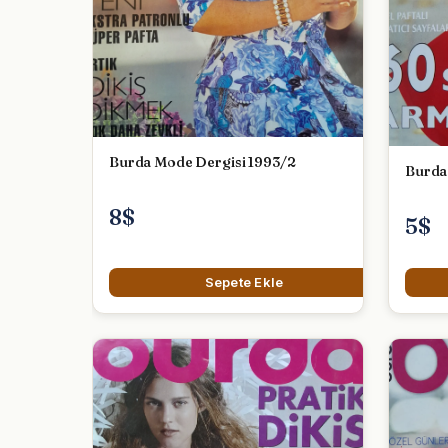
Burda Mode Dergisi 1993/2
8$
5$
Sepete Ekle