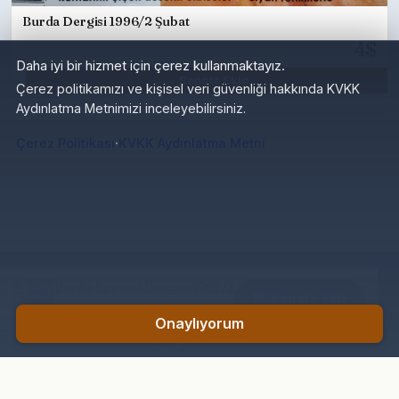
Burda Dergisi 1996/2 Şubat
4$
Daha iyi bir hizmet için çerez kullanmaktayız.
Sepete Ekle
Çerez politikamızı ve kişisel veri güvenliği hakkında KVKK
Aydınlatma Metnimizi inceleyebilirsiniz.
·
Çerez Politikası
KVKK Aydınlatma Metni
Burda Specıal Dergisi 1992/2
Sepete Ekle
20₺
Onaylıyorum