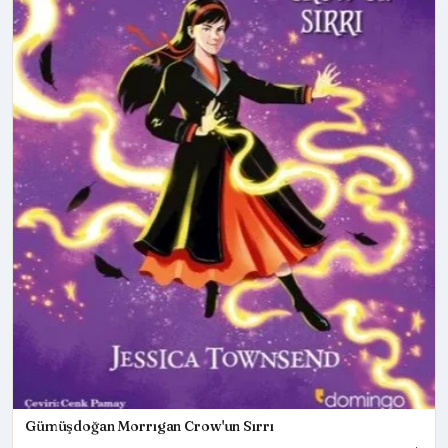
Gümüşdoğan Morrıgan Crow'un Sırrı