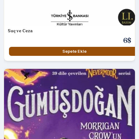
Suç ve Ceza
6$
Sepete Ekle