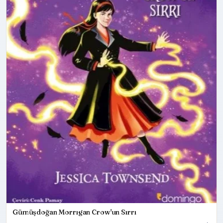
Gümüşdoğan Morrıgan Crow'un Sırrı