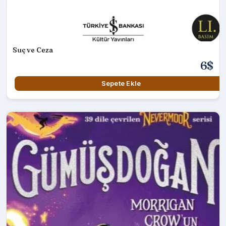
Suç ve Ceza
6$
Sepete Ekle