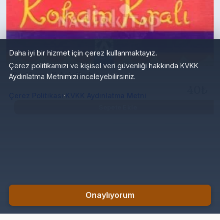
Daha iyi bir hizmet için çerez kullanmaktayız.
Çerez politikamızı ve kişisel veri güvenliği hakkında KVKK
Aydınlatma Metnimizi inceleyebilirsiniz.
Bay Yivo ve Kokain Kralı
·
Çerez Politikası
KVKK Aydınlatma Metni
40₺
Sepete Ekle
Onaylıyorum