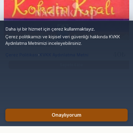
Daha iyi bir hizmet için çerez kullanmaktayız.
Çerez politikamızı ve kişisel veri güvenliği hakkında KVKK
Aydınlatma Metnimizi inceleyebilirsiniz.
Bay Yivo ve Kokain Kralı
·
Çerez Politikası
KVKK Aydınlatma Metni
40₺
Sepete Ekle
Onaylıyorum