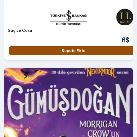
Suç ve Ceza
6$
Sepete Ekle