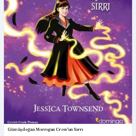
Gümüşdoğan Morrıgan Crow'un Sırrı