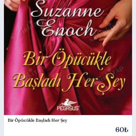
Bir Öpücükle Başladı Her Şey
60₺