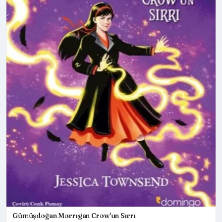
Gümüşdoğan Morrıgan Crow'un Sırrı