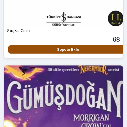
Suç ve Ceza
6$
Sepete Ekle