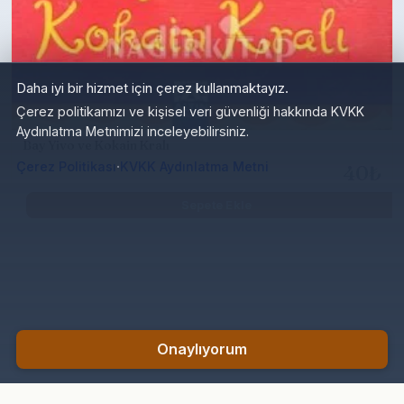
Daha iyi bir hizmet için çerez kullanmaktayız.
Çerez politikamızı ve kişisel veri güvenliği hakkında KVKK
Aydınlatma Metnimizi inceleyebilirsiniz.
Bay Yivo ve Kokain Kralı
·
Çerez Politikası
KVKK Aydınlatma Metni
40₺
Sepete Ekle
Onaylıyorum