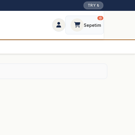
TRY ₺
0
Sepetim