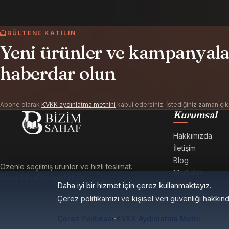
BÜLTENE KATILIN
Yeni ürünler ve kampanyalar
haberdar olun
Abone olarak
KVKK aydınlatma metnini
kabul edersiniz. İstediğiniz zaman çıka
Kurumsal
Hakkımızda
İletişim
Blog
Özenle seçilmiş ürünler ve hızlı teslimat.
Markalar
Bizim Sahaf’in dijital vitrini.
Daha iyi bir hizmet için çerez kullanmaktayız.
Çerez politikamızı ve kişisel veri güvenliği hakkın
·
Çerez Politikası
KVKK Aydınlatma Metni
© 2026 Bizim Sahaf. Tüm Hakları Saklıdır.