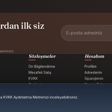
dan ilk siz
E-posta adresiniz
bilirsiniz.
Sözleşmeler
Hesabım
Ön Bilgilendirme
Profilim
Mesafeli Satış
Adreslerim
KVKK
Siparişlerim
Teslimat
Sipariş Takip
İade
Favoriler
da KVKK Aydınlatma Metnimizi inceleyebilirsiniz.