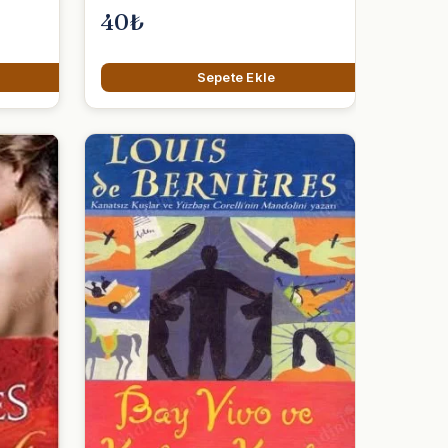
40₺
Sepete Ekle