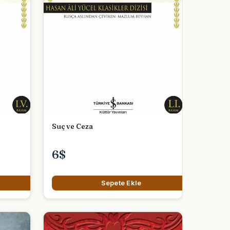
Suç ve Ceza
6$
Sepete Ekle