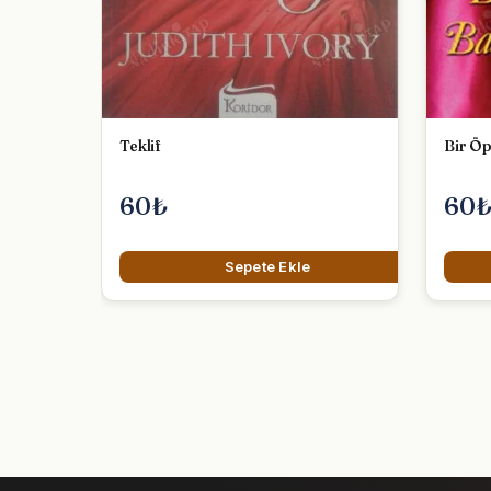
Teklif
Bir Öp
60₺
60
Sepete Ekle