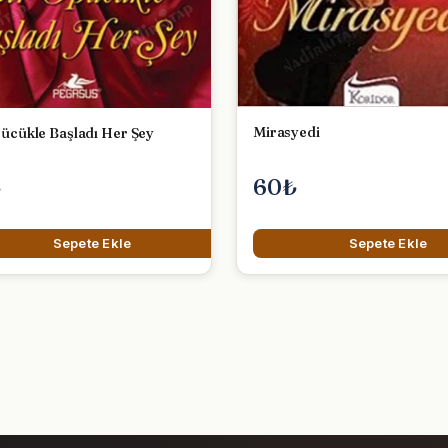
Mirasyedi
ücükle Başladı Her Şey
60₺
₺
Sepete Ekle
Sepete Ekle