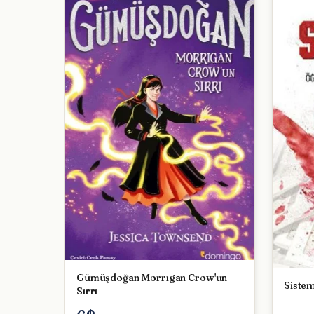
Gümüşdoğan Morrıgan Crow'un
Siste
Sırrı