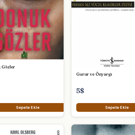
 Gözler
Gurur ve Önyargı
5$
Sepete Ekle
Sepete Ekle