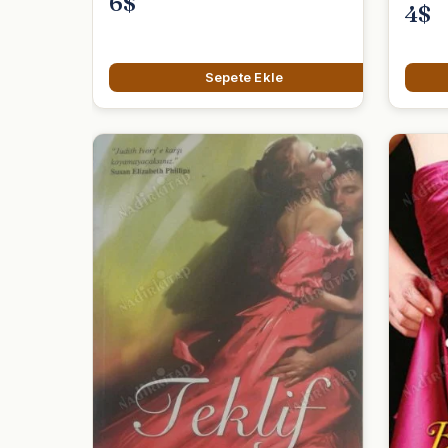
6$
4$
Sepete Ekle