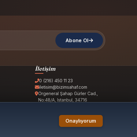
Abone Ol
İletişim
0 (216) 450 11 23
iletisim@bizimsahaf.com
Orgeneral Şahap Gürler Cad.,
No:48/A, Istanbul, 34716
Onaylıyorum
e-ticaret
ve
online sipariş